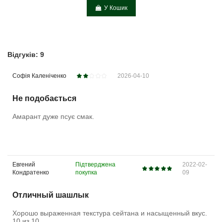
У Кошик
Відгуків: 9
Софія Каленіченко
2026-04-10
Не подобається
Амарант дуже псує смак.
Евгений
Підтверджена
2022-02-
Кондратенко
покупка
09
Отличный шашлык
Хорошо выраженная текстура сейтана и насыщенный вкус.
10 из 10