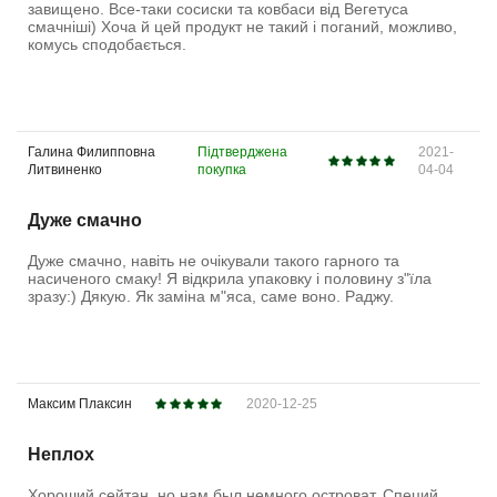
завищено. Все-таки сосиски та ковбаси від Вегетуса
смачніші) Хоча й цей продукт не такий і поганий, можливо,
комусь сподобається.
Галина Филипповна
Підтверджена
2021-
Литвиненко
покупка
04-04
Дуже смачно
Дуже смачно, навіть не очікували такого гарного та
насиченого смаку! Я відкрила упаковку і половину з"їла
зразу:) Дякую. Як заміна м"яса, саме воно. Раджу.
Максим Плаксин
2020-12-25
Неплох
Хороший сейтан, но нам был немного островат. Специй