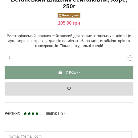
250г
Розпродано
105,00 грн
Вегетаріанський шашлик сейтановий для ваших веганських пікніків! Це
дуже корисна страва, адже він не містить барвників, стабілізаторів та
консервантів. Тільки натуральні спеції!
У Кошик
Рейтинг:
(відгуків: 9)