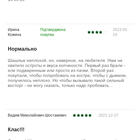
Ирина
Підтверджена
2022-01-
Кожина
покупка
19
Нормально
Шашлык неплохой, но, наверное, на любителя. Нам не
хватило остроты и вкуса копчености. Первый раз брали -
ели поджаренным или просто из пачки. Второй раз
покупали, чтобы попробовать на костре, чтобы с дымком,
получилось неплохо. Но чтобы вызывало такой сильный
восторг - не могу сказать, только надо пробовать...
Вадим Миколайович Шостакевич
2021-12-27
Клас!!!