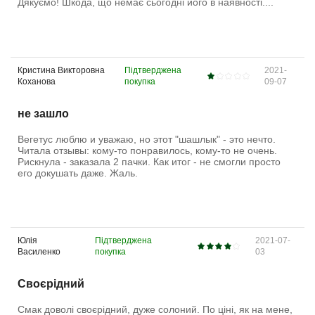
Дякуємо! Шкода, що немає сьогодні його в наявності....
Кристина Викторовна
Підтверджена
2021-
Коханова
покупка
09-07
не зашло
Вегетус люблю и уважаю, но этот "шашлык" - это нечто.
Читала отзывы: кому-то понравилось, кому-то не очень.
Рискнула - заказала 2 пачки. Как итог - не смогли просто
его докушать даже. Жаль.
Юлія
Підтверджена
2021-07-
Василенко
покупка
03
Своєрідний
Смак доволі своєрідний, дуже солоний. По ціні, як на мене,