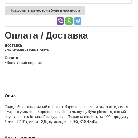
Повідомити мене, коли буде в наявності
Оплата / Доставка
Доставка
• по Україні «Нова Пошта»
Оплата
• банківський переказ
Опис
Склад: білок пшеничний (глютен), борошно з насіння амаранта, листя
амаранту мелене, борошно з насіння льону, цибуля ріпчаста, соєвий
соус, лляна олія, спеції натуральні. Поживна цінність на 100г продукту:
білки - 62.01г, жири - 2,9г, вуглеводи - 9,93г, 318,48кКал.
Деталі товару