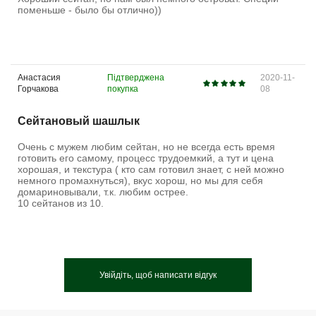
поменьше - было бы отлично))
Анастасия
Підтверджена
2020-11-
Горчакова
покупка
08
Сейтановый шашлык
Очень с мужем любим сейтан, но не всегда есть время
готовить его самому, процесс трудоемкий, а тут и цена
хорошая, и текстура ( кто сам готовил знает, с ней можно
немного промахнуться), вкус хорош, но мы для себя
домариновывали, т.к. любим острее.
10 сейтанов из 10.
Увійдіть, щоб написати відгук