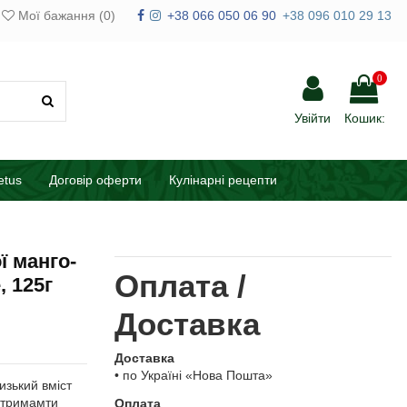
Мої бажання (
0
)
+38 066 050 06 90
+38 096 010 29 13
0
Увійти
Кошик:
etus
Договір оферти
Кулінарні рецепти
ї манго-
Оплата /
, 125г
Доставка
Доставка
• по Україні «Нова Пошта»
изький вміст
дтримамти
Оплата