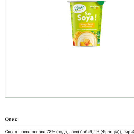
Опис
Склад: соєва основа 78% (вода, соєві боби9,2% (Франція)), сири