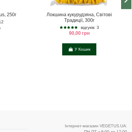
us, 250г
Локшина кукурудзяна, Світові
Традиції, 300г
 12
відгуків: 3
н
90,00 грн
У Кошик
Інтернет-магазин VEGETUS.UA:
ПН-ПТ з 9:00 до 17:00