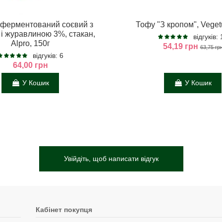
 ферментований соєвий з
Тофу "З кропом", Veget
і журавлиною 3%, стакан,
відгуків:
Alpro, 150г
54,19 грн
63,75 гр
відгуків: 6
64,00 грн
У Кошик
У Кошик
Увійдіть, щоб написати відгук
Кабінет покупця