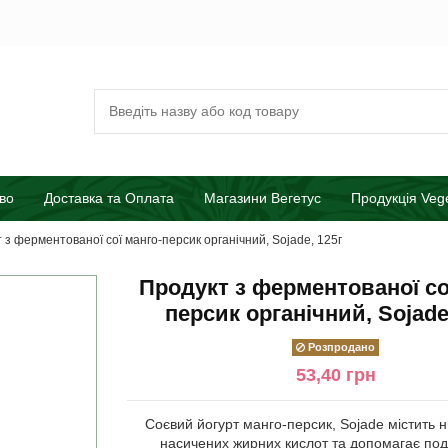
во
Доставка та Оплата
Магазини Вегетус
Продукція Veg
 з ферментованої сої манго-персик органічний, Sojade, 125г
Продукт з ферментованої со
персик органічний, Sojade
Розпродано
53,40 грн
Соєвий йогурт манго-персик, Sojade містить н
насичених жирних кислот та допомагає по