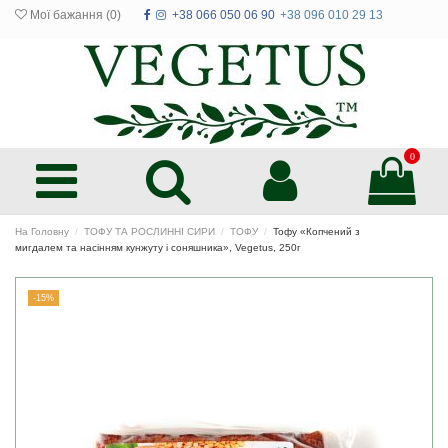
Мої бажання (
0
)
+38 066 050 06 90
+38 096 010 29 13
0
На Головну
ТОФУ ТА РОСЛИННІ СИРИ
ТОФУ
Тофу «Копчений з
мигдалем та насінням кунжуту і соняшника», Vegetus, 250г
-15%