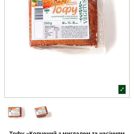
Тофу «Копчений з мигдалем та насінням