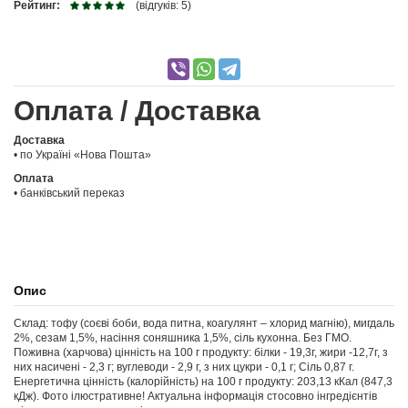
Рейтинг:
(відгуків: 5)
Оплата / Доставка
Доставка
• по Україні «Нова Пошта»
Оплата
• банківський переказ
Опис
Склад: тофу (соєві боби, вода питна, коагулянт – хлорид магнію), мигдаль
2%, сезам 1,5%, насіння соняшника 1,5%, сіль кухонна. Без ГМО.
Поживна (харчова) цінність на 100 г продукту: білки - 19,3г, жири -12,7г, з
них насичені - 2,3 г; вуглеводи - 2,9 г, з них цукри - 0,1 г; Сіль 0,87 г.
Енергетична цінність (калорійність) на 100 г продукту: 203,13 кКал (847,3
кДж). Фото ілюстративне! Актуальна інформація стосовно інгредієнтів