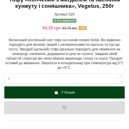
кунжуту і соняшника», Vegetus, 250г
Артикул
520
Є в наявності
54,19 грн
63,75 грн
-15%
Веганський рослинний сир тофу на основі соєвих бобів. Він відмінно
підходить для веганів, людей з непереносимістю лактози та під час
посту. Твердий (щільний) тофу ідеально підходить для смаження на
сковороді, запікання, додавання в супи чи салати. Завдяки своїй
губчастій структурі він легко вбирає маринади, спеції та соуси. Продукт
готовий до вживання. Зберігати в холодильнику при температурі від 0°С
до +6°С.
У Кошик