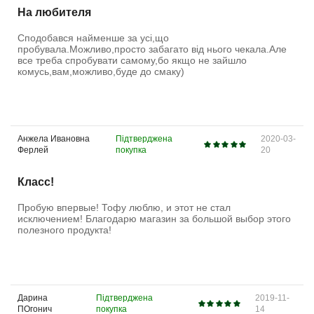
На любителя
Сподобався найменше за усі,що
пробувала.Можливо,просто забагато від нього чекала.Але
все треба спробувати самому,бо якщо не зайшло
комусь,вам,можливо,буде до смаку)
Анжела Ивановна
Підтверджена
2020-03-
Ферлей
покупка
20
Класс!
Пробую впервые! Тофу люблю, и этот не стал
исключением! Благодарю магазин за большой выбор этого
полезного продукта!
Дарина
Підтверджена
2019-11-
ПОгонич
покупка
14