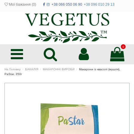
Мої бажання (
0
)
+38 066 050 06 90
+38 096 010 29 13
0
На Головну
БАКАЛІЯ
МАКАРОННІ ВИРОБИ
Макарони із квасолі (мушля),
PaStar, 350г