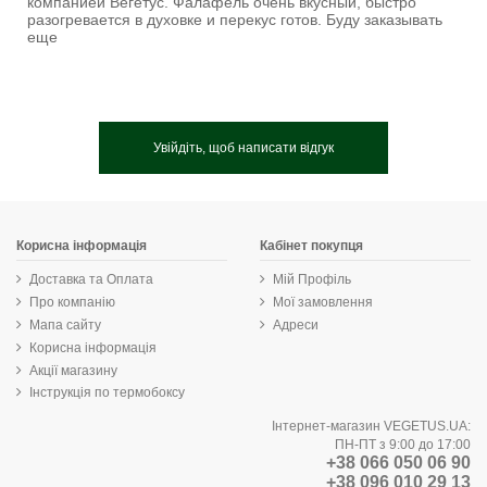
компанией Вегетус. Фалафель очень вкусный, быстро
разогревается в духовке и перекус готов. Буду заказывать
еще
Увійдіть, щоб написати відгук
Корисна інформація
Кабінет покупця
Доставка та Оплата
Мій Профіль
Про компанію
Мої замовлення
Мапа сайту
Адреси
Корисна інформація
Акції магазину
Інструкція по термобоксу
Інтернет-магазин VEGETUS.UA:
ПН-ПТ з 9:00 до 17:00
+38 066 050 06 90
+38 096 010 29 13