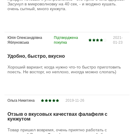
Засунул в микроволновку на 40 сек, - и моджно кушать.
очень сытный, много кунжута.
Юлiя Олександрiвна
Підтверджена
2021-
Яблуновська
покупка
01-23
Удобно, быстро, вкусно
Хороший вариант, когда нужно что-то быстро приготовить
поесть. Не восторг, но неплохо, иногда можно слопать)
Ольга Никитина
2019-11-26
Отзыв о вкусовых качествах фалафеля с
кунжутом
Товар пришел вовремя, очень приятно работать с