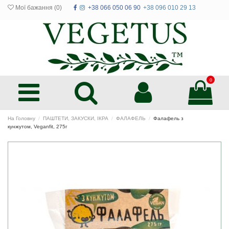
Мої бажання (
0
)
+38 066 050 06 90
+38 096 010 29 13
0
На Головну
ПАШТЕТИ, ЗАКУСКИ, ІКРА
ФАЛАФЕЛЬ
Фалафель з
кунжутом, Veganfit, 275г