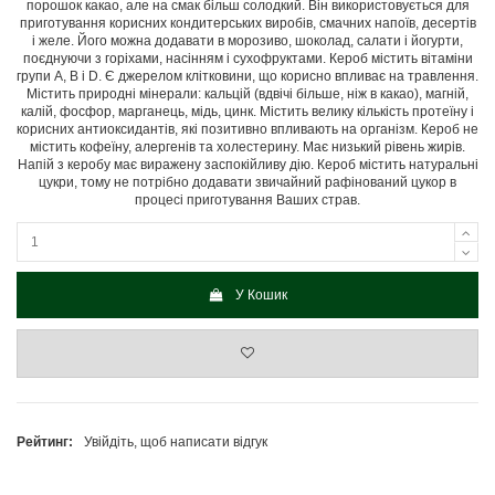
порошок какао, але на смак більш солодкий. Він використовується для
приготування корисних кондитерських виробів, смачних напоїв, десертів
і желе. Його можна додавати в морозиво, шоколад, салати і йогурти,
поєднуючи з горіхами, насінням і сухофруктами. Кероб містить вітаміни
групи A, B і D. Є джерелом клітковини, що корисно впливає на травлення.
Містить природні мінерали: кальцій (вдвічі більше, ніж в какао), магній,
калій, фосфор, марганець, мідь, цинк. Містить велику кількість протеїну і
корисних антиоксидантів, які позитивно впливають на організм. Кероб не
містить кофеїну, алергенів та холестерину. Має низький рівень жирів.
Напій з керобу має виражену заспокійливу дію. Кероб містить натуральні
цукри, тому не потрібно додавати звичайний рафінований цукор в
процесі приготування Ваших страв.
У Кошик
Рейтинг:
Увійдіть, щоб написати відгук