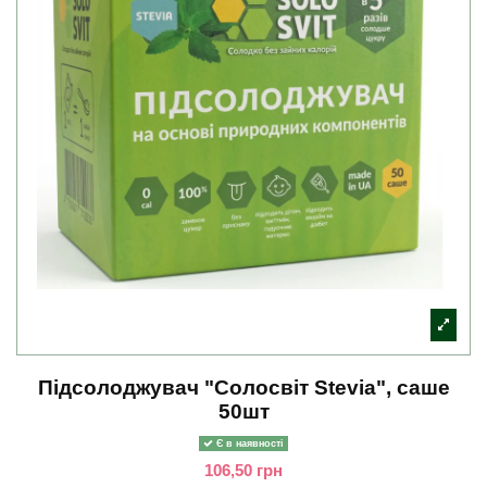
Підсолоджувач "Солосвіт Stevia", саше
50шт
Є в наявності
106,50 грн