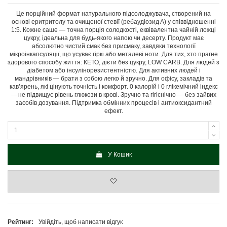
Це порційний формат натурального підсолоджувача, створений на
основі еритритолу та очищеної стевії (ребаудіозид А) у співвідношенні
1:5. Кожне саше — точна порція солодкості, еквівалентна чайній ложці
цукру, ідеальна для будь-якого напою чи десерту. Продукт має
абсолютно чистий смак без присмаку, завдяки технології
мікроінкапсуляції, що усуває гіркі або металеві ноти. Для тих, хто прагне
здорового способу життя: КЕТО, дієти без цукру, LOW CARB. Для людей з
діабетом або інсулінорезистентністю. Для активних людей і
мандрівників — брати з собою легко й зручно. Для офісу, закладів та
кав’ярень, які цінують точність і комфорт. 0 калорій і 0 глікемічний індекс
— не підвищує рівень глюкози в крові. Зручно та гігієнічно — без зайвих
засобів дозування. Підтримка обмінних процесів і антиоксидантний
ефект.
У Кошик
Рейтинг:
Увійдіть, щоб написати відгук