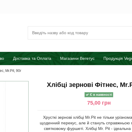
во
Доставка та Оплата
Магазини Вегетус
Продукція Veg
с, Mr.Pit, 90г
Хлібці зернові Фітнес, Mr.P
Є в наявності
75,00 грн
Хрусткі зернові хлібці Mr.Pit не тільки урізно
щоденний перекус, але й стануть справжньою
святковому фуршеті. Хлібці Mr. Pit - ідеальн