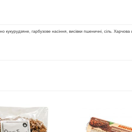
укурудзяне, гарбузове насіння, висівки пшеничні, сіль. Харчова цінні