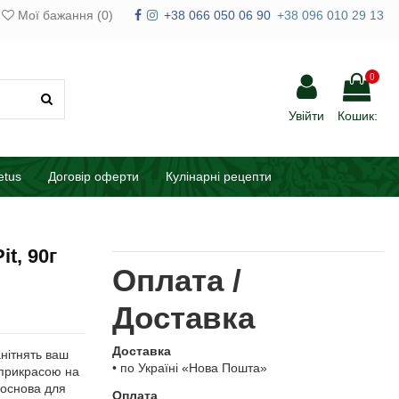
Мої бажання (
0
)
+38 066 050 06 90
+38 096 010 29 13
0
Увійти
Кошик:
etus
Договір оферти
Кулінарні рецепти
it, 90г
Оплата /
Доставка
Доставка
манітнять ваш
• по Україні «Нова Пошта»
 прикрасою на
а основа для
Оплата