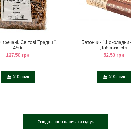
 гречані, Світові Традиції,
Батончик "Шоколадний
450г
Доброїж, 50г
127,50 грн
52,50 грн
У Кошик
У Кошик
Увійдіть, щоб написати відгук