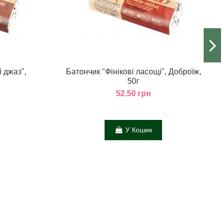
 джаз",
Батончик "Фінікові ласощі", Доброїж,
50г
52,50 грн
У Кошик