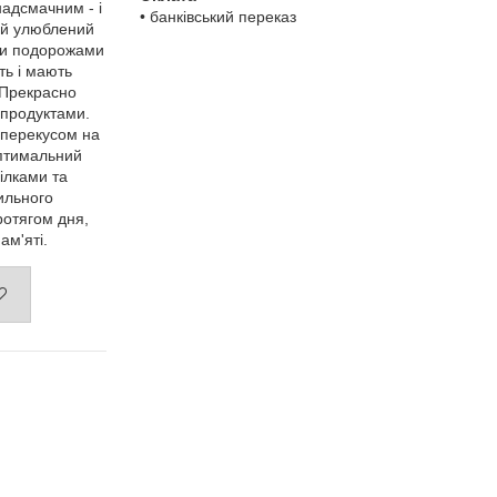
надсмачним - і
• банківський переказ
ій улюблений
ми подорожами
ть і мають
 Прекрасно
 продуктами.
 перекусом на
оптимальний
білками та
ильного
ротягом дня,
ам'яті.