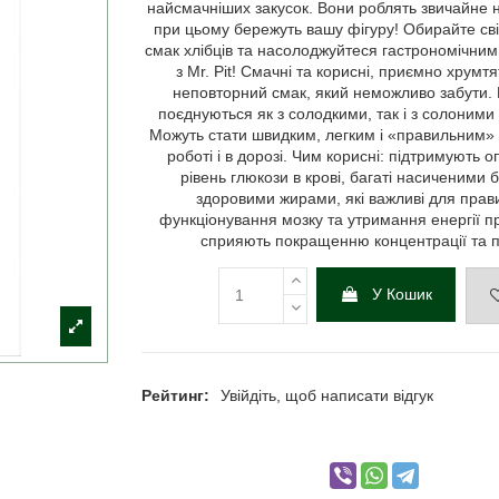
найсмачніших закусок. Вони роблять звичайне 
при цьому бережуть вашу фігуру! Обирайте св
смак хлібців та насолоджуйтеся гастрономічни
з Mr. Pit! Смачні та корисні, приємно хрумтя
неповторний смак, який неможливо забути.
поєднуються як з солодкими, так і з солоними
Можуть стати швидким, легким і «правильним»
роботі і в дорозі. Чим корисні: підтримують 
рівень глюкози в крові, багаті насиченими 
здоровими жирами, які важливі для прав
функціонування мозку та утримання енергії п
сприяють покращенню концентрації та п
У Кошик
Рейтинг:
Увійдіть, щоб написати відгук