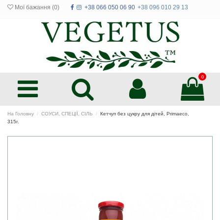
Мої бажання (
0
)
+38 066 050 06 90
+38 096 010 29 13
0
На Головну
СОУСИ, СПЕЦІЇ, СІЛЬ
Кетчуп без цукру для дітей, Primaeco,
315г.