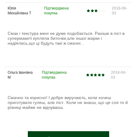
Юлія
Підтверджена
2018-06-
Михайлівна Т
покупка
03
Смак і текстура мені не дуже подобається. Раніше в піст в
супермакеті купляла биточки,але іншої марки і
надіялась,що ці будуть такі ж смачні...
Ольга Іванівна
Підтверджена
2018-04-
М
покупка
03
Смачно та корисно! І добре виручають, коли хочеш
приготувати гуляш, але піст.. Коли не знаєш, що це соя то й
різниці майже не відчуваєш.