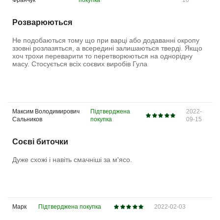
Франчук
покупка
16
Розварюються
Не подобаються тому що при варці або додаванні окропу
ззовні розлазяться, а всередині залишаються тверді. Якщо
хоч трохи переварити то перетворюються на однорідну
масу. Стосується всіх соєвих виробів Гула
Максим Володимирович
Підтверджена
2022-
Сальников
покупка
09-15
Соєві биточки
Дуже схожі і навіть смачніші за м'ясо.
Марк
Підтверджена покупка
2022-02-03