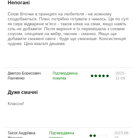
Непогані
Соєві біточки в принципі на любителя - не кожному
сподобаються. Плюс потрібно готувати з чимось. Це по суті
як сире відварене мʼясо - також ніяке на смак, якщо навіть
сіль не добавити. Після варіння я їх перемішала з соєвим
соусом, спеціями на вибір, часник - смачно. Якщо ще
добавити смажені овочі - буде ще смачніше. Консистенція
чудова. Ціна взагалі дешева.
Дмитро Борисович
Підтверджена
2025-
Панченко
покупка
11-09
Дуже смачні
Классні!
Таїсія Андріївна
Підтверджена
2023-08-