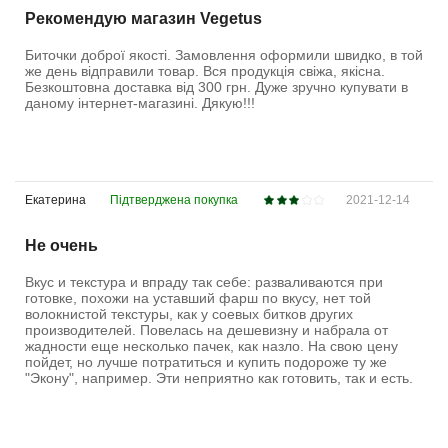
Рекомендую магазин Vegetus
Биточки доброї якості. Замовлення оформили швидко, в той
же день відправили товар. Вся продукція свіжа, якісна.
Безкоштовна доставка від 300 грн. Дуже зручно купувати в
даному інтернет-магазині. Дякую!!!
Екатерина
Підтверджена покупка
2021-12-14
Не очень
Вкус и текстура и впраду так себе: разваливаются при
готовке, похожи на уставший фарш по вкусу, нет той
волокнистой текстуры, как у соевых битков других
производителей. Повелась на дешевизну и набрала от
жадности еще несколько пачек, как назло. На свою цену
пойдет, но лучше потратиться и купить подороже ту же
"Экону", например. Эти неприятно как готовить, так и есть.