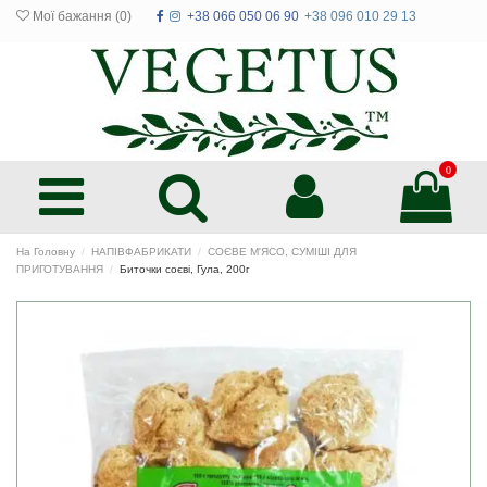
Мої бажання (
0
)
+38 066 050 06 90
+38 096 010 29 13
0
На Головну
НАПІВФАБРИКАТИ
СОЄВЕ М'ЯСО, СУМІШІ ДЛЯ
ПРИГОТУВАННЯ
Биточки соєві, Гула, 200г