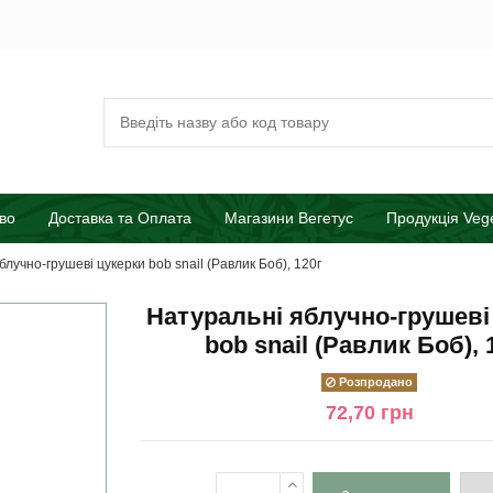
во
Доставка та Оплата
Магазини Вегетус
Продукція Veg
лучно-грушеві цукерки bob snail (Равлик Боб), 120г
Натуральні яблучно-грушеві
bob snail (Равлик Боб), 
Розпродано
72,70 грн