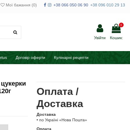
Мої бажання (
0
)
+38 066 050 06 90
+38 096 010 29 13
0
Увійти
Кошик:
etus
Договір оферти
Кулінарні рецепти
 цукерки
Оплата /
120г
Доставка
Доставка
• по Україні «Нова Пошта»
Оплата