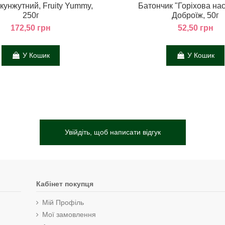
кунжутний, Fruity Yummy,
Батончик "Горіхова на
250г
Доброїж, 50г
172,50 грн
52,50 грн
У Кошик
У Кошик
Увійдіть, щоб написати відгук
Кабінет покупця
Мій Профіль
Мої замовлення