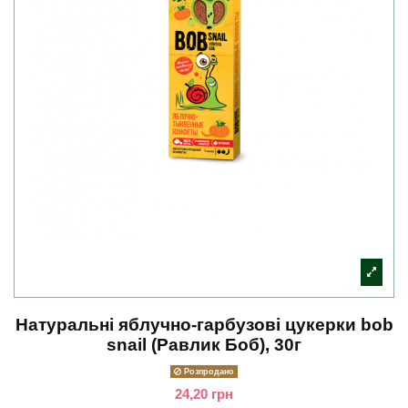
Натуральні яблучно-гарбузові цукерки bob
snail (Равлик Боб), 30г
Розпродано
24,20 грн