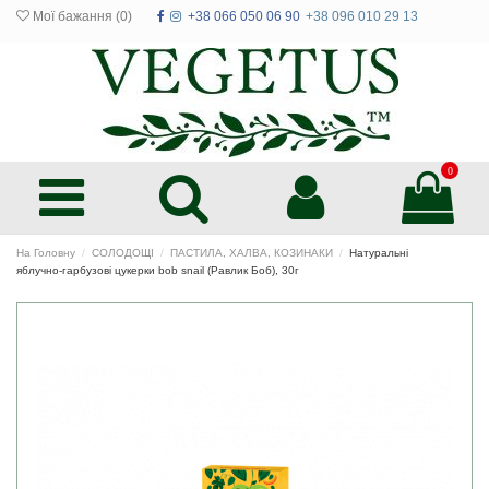
Мої бажання (
0
)
+38 066 050 06 90
+38 096 010 29 13
0
На Головну
СОЛОДОЩІ
ПАСТИЛА, ХАЛВА, КОЗИНАКИ
Натуральні
яблучно-гарбузові цукерки bob snail (Равлик Боб), 30г