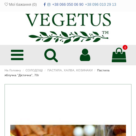
Мої бажання (
0
)
+38 066 050 06 90
+38 096 010 29 13
0
На Головну
СОЛОДОЩІ
ПАСТИЛА, ХАЛВА, КОЗИНАКИ
Пастила
яблучна "Дієтична", 70г