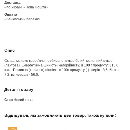
Доставка
• по Україні «Нова Пошта»
Оплата
• банківський переказ
Опис
Склад: молоко коров'яче незбиране, цукор білий, молочний цукор
(лактоза). Енергетична цінність (калорійність) в 100 г продукту: 315,0
ккал. Поживна (харчова) цінність в 100г продукту (г): жирів - 8,5, білків -
7,2, вуглеводів - 56,0.
Деталі товару
Стан
Новий товар
Відвідувачі, які замовляють цей товар, також купили:
-15%