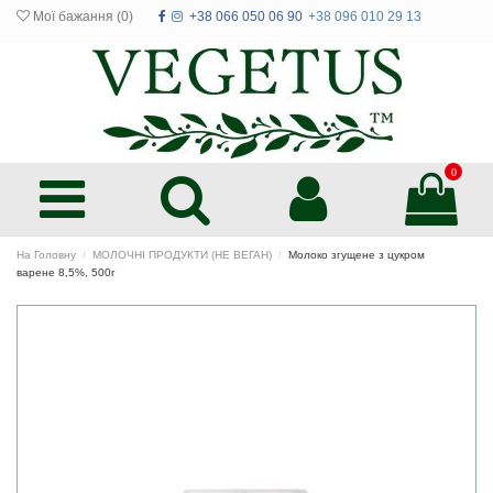
Мої бажання (
0
)
+38 066 050 06 90
+38 096 010 29 13
0
На Головну
МОЛОЧНІ ПРОДУКТИ (НЕ ВЕГАН)
Молоко згущене з цукром
варене 8,5%, 500г