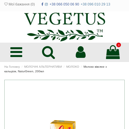
Мої бажання (
0
)
+38 066 050 06 90
+38 096 010 29 13
0
На Головну
МОЛОЧНІ АЛЬТЕРНАТИВИ
МОЛОКО
Молоко вівсяне з
кальцієм, NaturGreen, 200мл