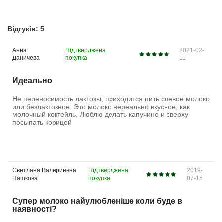
Відгуків: 5
Анна
Підтверджена
2021-02-
Даничева
покупка
11
Идеально
Не переносимость лактозы, приходится пить соевое молоко
или безлактозное. Это молоко нереально вкусное, как
молочный коктейль. Люблю делать капучино и сверху
посыпать корицей
Светлана Валериевна
Підтверджена
2019-
Пашкова
покупка
07-15
Супер молоко найулюбленіше коли буде в
наявності?