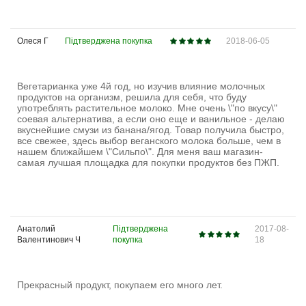
Олеся Г
Підтверджена покупка
2018-06-05
Вегетарианка уже 4й год, но изучив влияние молочных
продуктов на организм, решила для себя, что буду
употреблять растительное молоко. Мне очень \"по вкусу\"
соевая альтернатива, а если оно еще и ванильное - делаю
вкуснейшие смузи из банана/ягод. Товар получила быстро,
все свежее, здесь выбор веганского молока больше, чем в
нашем ближайшем \"Сильпо\". Для меня ваш магазин-
самая лучшая площадка для покупки продуктов без ПЖП.
Анатолий
Підтверджена
2017-08-
Валентинович Ч
покупка
18
Прекрасный продукт, покупаем его много лет.