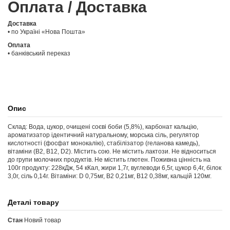
Оплата / Доставка
Доставка
• по Україні «Нова Пошта»
Оплата
• банківський переказ
Опис
Склад: Вода, цукор, очищені соєві боби (5,8%), карбонат кальцію,
ароматизатор ідентичний натуральному, морська сіль, регулятоp
кислотності (фосфат монокалію), стабілізатор (геланова камедь),
вітаміни (B2, B12, D2). Містить сою. Не містить лактози. Не відноситься
до групи молочних продуктів. Не містить глютен. Поживна цінність на
100г продукту: 228кДж, 54 кКал, жири 1,7г, вуглеводи 6,5г, цукор 6,4г, білок
3,0г, сіль 0,14г. Вітаміни: D 0,75мг, В2 0,21мг, В12 0,38мг, кальцій 120мг.
Деталі товару
Стан
Новий товар