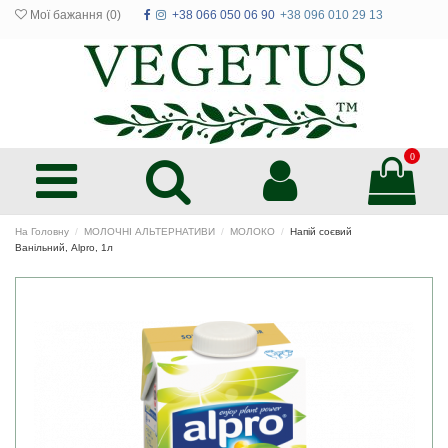
Мої бажання (
0
)
+38 066 050 06 90
+38 096 010 29 13
0
На Головну
МОЛОЧНІ АЛЬТЕРНАТИВИ
МОЛОКО
Напій соєвий
Ванільний, Alpro, 1л