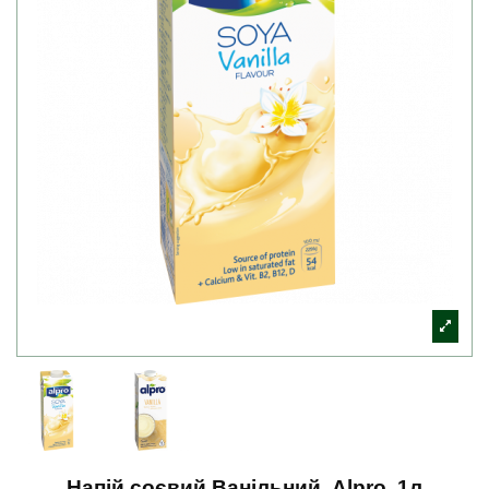
Напій соєвий Ванільний, Alpro, 1л