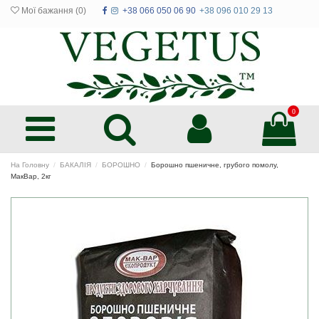
Мої бажання (
0
)
+38 066 050 06 90
+38 096 010 29 13
0
На Головну
БАКАЛІЯ
БОРОШНО
Борошно пшеничне, грубого помолу,
МакВар, 2кг