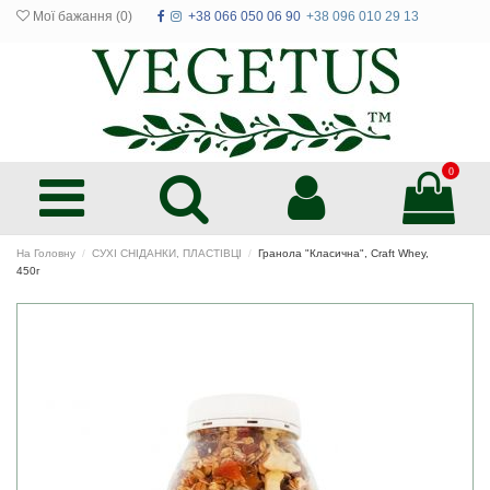
Мої бажання (
0
)
+38 066 050 06 90
+38 096 010 29 13
0
На Головну
СУХІ СНІДАНКИ, ПЛАСТІВЦІ
Гранола "Класична", Craft Whey,
450г