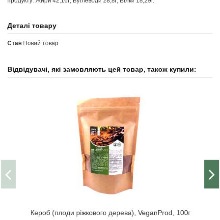
продукту: Жири 42,16г; Вуглеводи 28,8г; Білки 18,29г.
Деталі товару
Стан
Новий товар
Відвідувачі, які замовляють цей товар, також купили:
Кероб (плоди ріжкового дерева), VeganProd, 100г