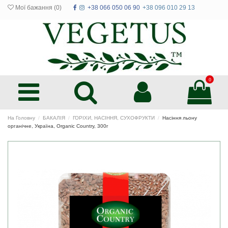
Мої бажання (
0
)
+38 066 050 06 90
+38 096 010 29 13
0
На Головну
БАКАЛІЯ
ГОРІХИ, НАСІННЯ, СУХОФРУКТИ
Насіння льону
органічне, Україна, Organic Country, 300г