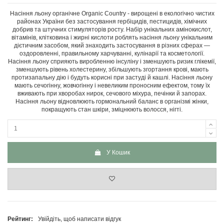
Насіння льону органічне Organic Country - вирощені в екологічно чистих
районах України без застосування гербіцидів, пестицидів, хімічних
добрив та штучних стимуляторів росту. Набір унікальних амінокислот,
вітамінів, клітковина і жирні кислоти роблять насіння льону унікальним
дієтичним засобом, який знаходить застосування в різних сферах —
оздоровленні, правильному харчуванні, кулінарії та косметології.
Насіння льону сприяють виробленню інсуліну і зменшують ризик глікемії,
зменшують рівень холестерину, збільшують згортання крові, мають
протизапальну дію і будуть корисні при застуді й кашлі. Насіння льону
мають сечогінну, жовчогінну і невеликим проносним ефектом, тому їх
вживають при хворобах нирок, сечового міхура, печінки й запорах.
Насіння льону відновлюють гормональний баланс в організмі жінки,
покращують стан шкіри, зміцнюють волосся, нігті.
У Кошик
Рейтинг:
Увійдіть, щоб написати відгук