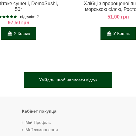
ітаке сушені, DomoSushi,
Хлібці з пророщеної пш
50г
морською сіллю, Росто
відгуків: 2
51,00 грн
97,50 грн
У Кошик
У Кошик
Увійдіть, щоб написати відгук
Кабінет покупця
Мій Профіль
Мої замовлення