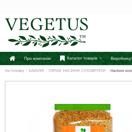
Каталог товарів
Про компанію
Виробницт
На Головну
БАКАЛІЯ
ГОРІХИ, НАСІННЯ, СУХОФРУКТИ
Насіння зол