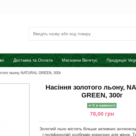
во
Доставка та Оплата
Магазини Вегетус
Продукція Veg
отого льону, NATURAL GREEN, 300г
Насіння золотого льону, 
GREEN, 300г
Є в наявності
78,00 грн
Золотий льон містить більше активних антиоксид
і поліфенолів) особливо корисних для жінок. 