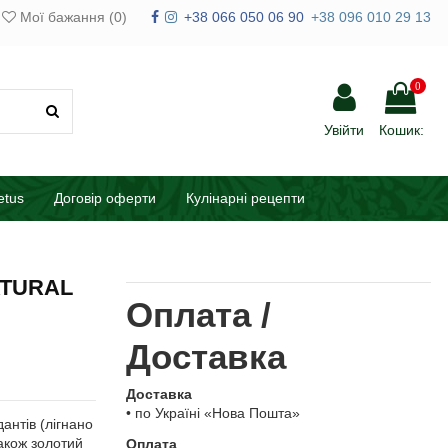
Мої бажання (
0
)
+38 066 050 06 90
+38 096 010 29 13
0
Увійти
Кошик:
etus
Договір оферти
Кулінарні рецепти
NATURAL
Оплата /
Доставка
Доставка
• по Україні «Нова Пошта»
антів (лігнано
Також золотий
Оплата