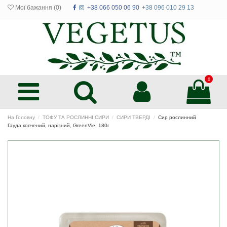
Мої бажання (
0
)
+38 066 050 06 90
+38 096 010 29 13
0
На Головну
ТОФУ ТА РОСЛИННІ СИРИ
СИРИ ТВЕРДІ
Сир рослинний
Гауда копчений, нарізний, GreenVie, 180г