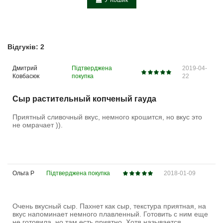
Відгуків: 2
Дмитрий
Підтверджена
2019-04-
Ковбасюк
покупка
22
Сыр растительный копченый гауда
Приятный сливочный вкус, немного крошится, но вкус это
не омрачает )).
Ольга Р
Підтверджена покупка
2018-01-09
Очень вкусный сыр. Пахнет как сыр, текстура приятная, на
вкус напоминает немного плавленный. Готовить с ним еще
не готовила, но там есть приятно. Хотя называется