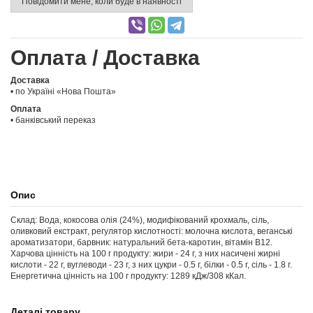
Повідомити мене, коли буде в наявності
Оплата / Доставка
Доставка
• по Україні «Нова Пошта»
Оплата
• банківський переказ
Опис
Склад: Вода, кокосова олія (24%), модифікований крохмаль, сіль,
оливковий екстракт, регулятор кислотності: молочна кислота, веганські
ароматизатори, барвник: натуральний бета-каротин, вітамін B12.
Харчова цінність на 100 г продукту: жири - 24 г, з них насичені жирні
кислоти - 22 г, вуглеводи - 23 г, з них цукри - 0.5 г, білки - 0.5 г, сіль - 1.8 г.
Енергетична цінність на 100 г продукту: 1289 кДж/308 кКал.
Деталі товару