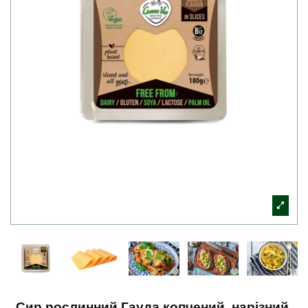
Сир рослинний Гауда копчений, нарізний,