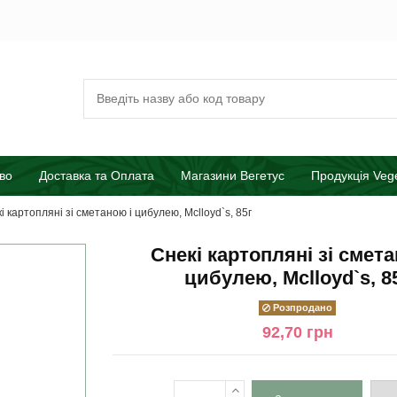
во
Доставка та Оплата
Магазини Вегетус
Продукція Veg
і картопляні зі сметаною і цибулею, Mclloyd`s, 85г
Снекі картопляні зі смета
цибулею, Mclloyd`s, 8
Розпродано
92,70 грн