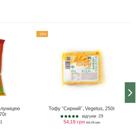
-15%
полуницею
Тофу "Сирний", Vegetus, 250г
70г
відгуків: 29
 1
54,19 грн
63,75 грн