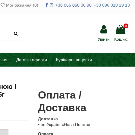
Мої бажання (
0
)
+38 066 050 06 90
+38 096 010 29 13
0
Увійти
Кошик:
etus
Договір оферти
Кулінарні рецепти
ною і
Оплата /
5г
Доставка
Доставка
• по Україні «Нова Пошта»
Оплата