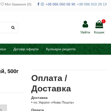
Мої бажання (
0
)
+38 066 050 06 90
+38 096 010 29 13
0
Увійти
Кошик:
etus
Договір оферти
Кулінарні рецепти
й, 500г
Оплата /
Доставка
Доставка
• по Україні «Нова Пошта»
Оплата