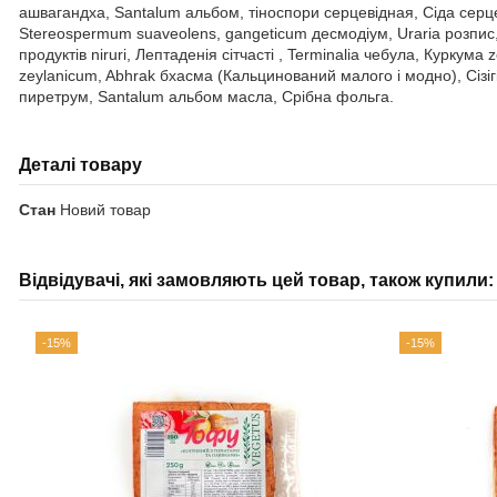
ашвагандха, Santalum альбом, тіноспори серцевідная, Сіда серцев
Stereospermum suaveolens, gangeticum десмодіум, Uraria розпис, Г
продуктів niruri, Лептаденія сітчасті , Terminalia чебула, Курку
zeylanicum, Abhrak бхасма (Кальцинований малого і модно), Сізі
пиретрум, Santalum альбом масла, Срібна фольга.
Деталі товару
Стан
Новий товар
Відвідувачі, які замовляють цей товар, також купили:
-15%
-15%