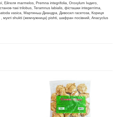
 Ейгеля marmelos, Premna integrifolia, Oroxylum Індиго,
ов-такі trilobus, Teramnus labialis, фісташки integerrima,
 Adhatoda vasica, Мартиньш Диандра, Дивосил гасетоза, Кориця
 мукті shukti (жемчужница) pishti, шафран посівний, Anacyclus