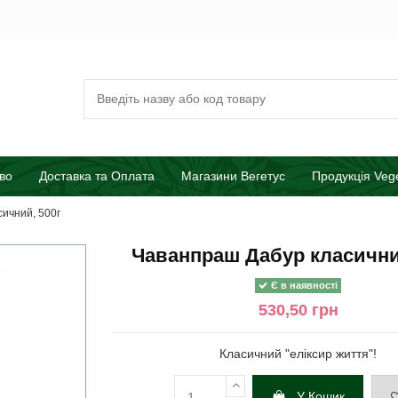
во
Доставка та Оплата
Магазини Вегетус
Продукція Veg
ичний, 500г
Чаванпраш Дабур класични
Є в наявності
530,50 грн
Класичний "еліксир життя"!
У Кошик