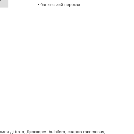
• банківський переказ
омея дігітата, Диоскорея bulbifera, спаржа racemosus,