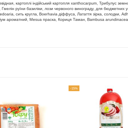
ідная, картоплі індійський картопля xanthocarpum, Трибулус земної,
мелін руїни базиліки, лози червоного винограду, для бюджетних устан
ма zedoaria, сить кругла, Boerhavia діффуса, Латаття зірка, солодки,
гіум ароматний, Mesua праска, Кориця Таман, Bambusa arundinacea ,
-15%