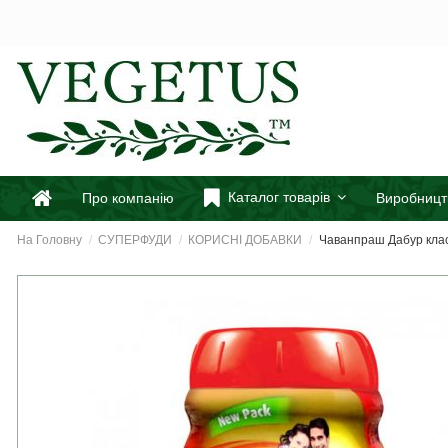
Каталог товарів
Про компанію
Виробницт
На Головну
СУПЕРФУДИ
КОРИСНІ ДОБАВКИ
Чаванпраш Дабур клас