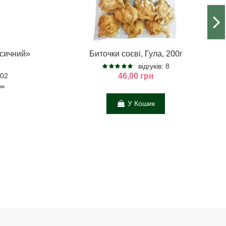
асичний»
Биточки соєві, Гула, 200г
відгуків: 8
102
46,00 грн
рн
У Кошик