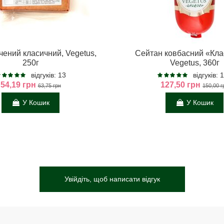
чений класичний, Vegetus,
Сейтан ковбасний «Кл
250г
Vegetus, 360г
відгуків: 13
відгуків: 
54,19 грн
127,50 грн
63,75 грн
150,00 г
У Кошик
У Кошик
Увійдіть, щоб написати відгук