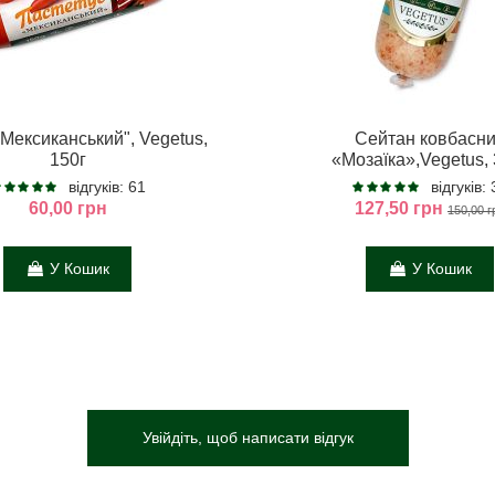
Мексиканський", Vegetus,
Сейтан ковбасн
150г
«Мозаїка»,Vegetus, 
відгуків: 61
відгуків:
60,00 грн
127,50 грн
150,00 г
У Кошик
У Кошик
Увійдіть, щоб написати відгук