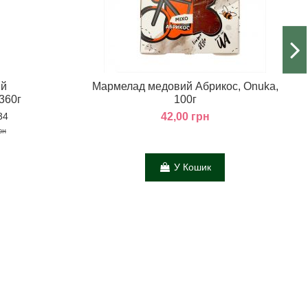
ий
Мармелад медовий Абрикос, Onuka,
360г
100г
 34
42,00 грн
рн
У Кошик