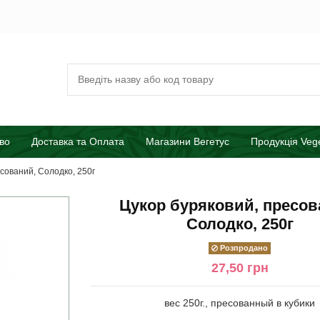
во
Доставка та Оплата
Магазини Вегетус
Продукція Veg
сований, Солодко, 250г
Цукор буряковий, пресов
Солодко, 250г
Розпродано
27,50 грн
вес 250г., пресованный в кубики