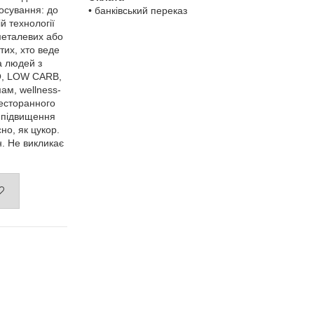
осування: до
• банківський переказ
ій технології
 металевих або
тих, хто веде
а людей з
ТО, LOW CARB,
ам, wellness-
ресторанного
з підвищення
но, як цукор.
н. Не викликає
.