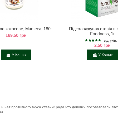
хе кокосове, Manteca, 180г
Підсолоджувач стевія в 
Foodness, 1г
169,50 грн
відгуків:
2,50 грн
У Кошик
У Кошик
 и нет противного вкуса стевии! рада что девочки посоветовали эт
ши