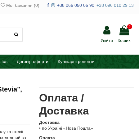
Мої бажання (
0
)
+38 066 050 06 90
+38 096 010 29 13
0
Увійти
Кошик:
etus
Договір оферти
Кулінарні рецепти
tevia",
Оплата /
Доставка
Доставка
• по Україні «Нова Пошта»
лу та стевії
в солодший за
Оплата