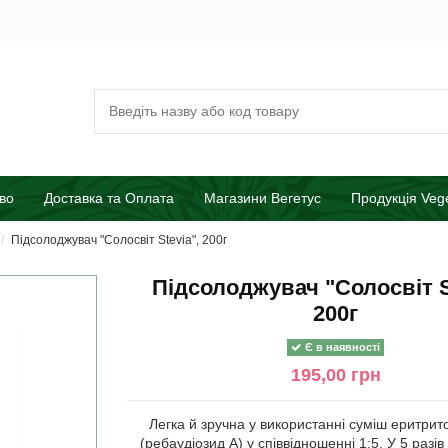
во
Доставка та Оплата
Магазини Вегетус
Продукція Veg
Підсолоджувач "Солосвіт Stevia", 200г
Підсолоджувач "Солосвіт S
200г
Є в наявності
195,00 грн
Легка й зручна у використанні суміш еритрито
(ребаудіозид А) у співвідношенні 1:5. У 5 разі