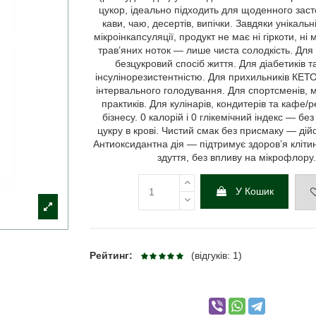
цукор, ідеально підходить для щоденного заст
кави, чаю, десертів, випічки. Завдяки унікальн
мікроінкапсуляції, продукт не має ні гіркоти, ні
трав’яних ноток — лише чиста солодкість. Для 
безцукровий спосіб життя. Для діабетиків т
інсулінорезистентністю. Для прихильників КЕ
інтервального голодування. Для спортсменів, м
практиків. Для кулінарів, кондитерів та кафе/
бізнесу. 0 калорій і 0 глікемічний індекс — бе
цукру в крові. Чистий смак без присмаку — дійс
Антиоксидантна дія — підтримує здоров’я кліти
здуття, без впливу на мікрофлору
У Кошик
Рейтинг:
(відгуків: 1)