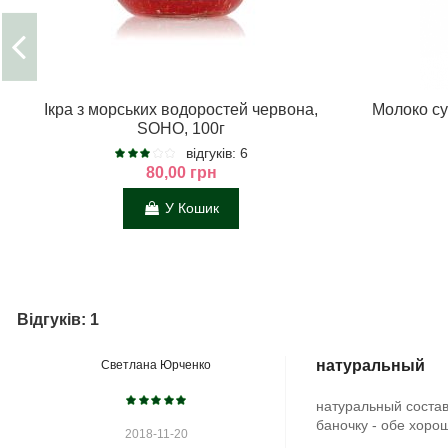
Ікра з морських водоростей червона,
Молоко су
SOHO, 100г
відгуків: 6
80,00 грн
У Кошик
Відгуків: 1
натуральный
Светлана Юрченко
натуральный состав
баночку - обе хоро
2018-11-20