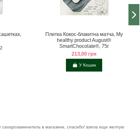
сашетках,
Плитка Кокос-блакитна матча, My
healthy product August®
SmartChocolate®, 75г
 2
213,00 грн
У Кошик
от сахарозаменитель в магазине, спасибо! взяла еще желтую