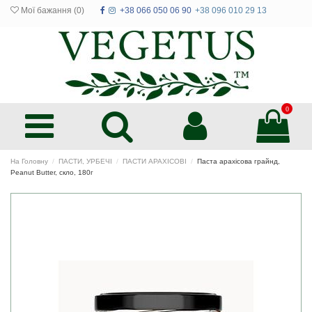
Мої бажання (
0
)
+38 066 050 06 90
+38 096 010 29 13
0
На Головну
ПАСТИ, УРБЕЧІ
ПАСТИ АРАХІСОВІ
Паста арахісова грайнд,
Peanut Butter, скло, 180г