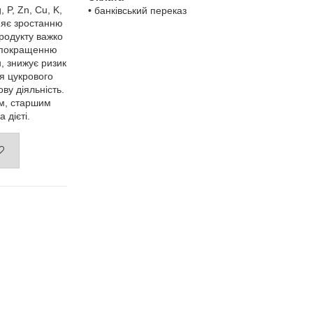
 P, Zn, Cu, K,
• банківський переказ
рияє зростанню
родукту важко
є покращенню
, знижує ризик
я цукрового
ову діяльність.
ям, старшим
 дієті.