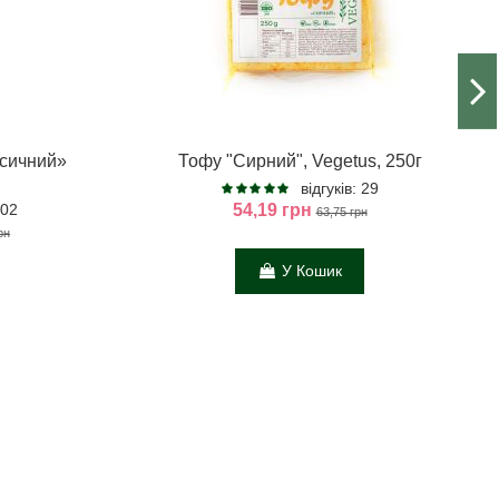
асичний»
Тофу "Сирний", Vegetus, 250г
відгуків: 29
102
54,19 грн
63,75 грн
рн
У Кошик