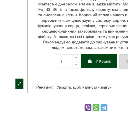
Manteca є джерелом вітамінів, адже містить: Mg,
Fe, B3, B6, E, а також фолієву кислоту, яка сп
та оновленню клітин. Корисний вплив нашого п
переоцінити: зміцнює імунну систему, сприя
функціонування серця, печінки, нервових тканин
серцево-судинних захворювань та виникненн
діабету. А також, як і всі горіхи, стимулює розум
Рекомендуємо додавати до харчування: діт
людям, спортсменам, а також тим, хто на
У Кошик
Рейтинг:
Увійдіть, щоб написати відгук