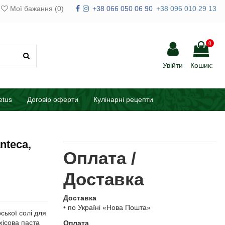
Мої бажання (
0
)
+38 066 050 06 90
+38 096 010 29 13
0
Увійти
Кошик:
etus
Договір оферти
Кулінарні рецепти
nteca,
Оплата /
Доставка
Доставка
• по Україні «Нова Пошта»
ської солі для
хісова паста
Оплата