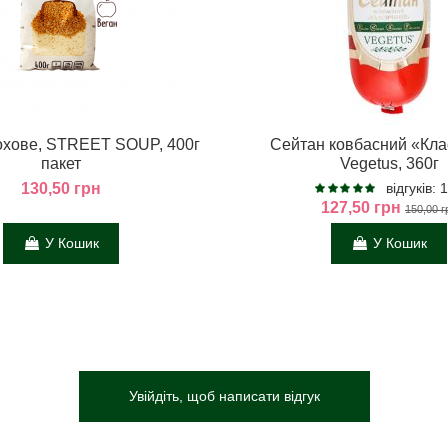
охове, STREET SOUP, 400г
Сейтан ковбасний «Кл
пакет
Vegetus, 360г
130,50 грн
відгуків: 
127,50 грн
150,00 г
У Кошик
У Кошик
Увійдіть, щоб написати відгук