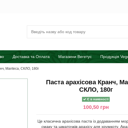
во
Доставка та Оплата
Магазини Вегетус
Продукція Veg
нч, Manteca, СКЛО, 180г
Паста арахісова Кранч, Ma
СКЛО, 180г
Є в наявності
100,50 грн
Це класична арахісова паста із додаванням мор
смаку та шматочків арахісу для хрумкоту. Ара