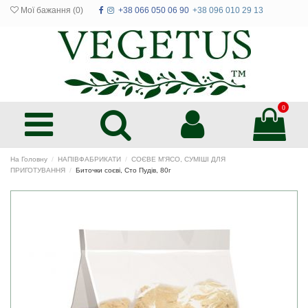
Мої бажання (
0
)
+38 066 050 06 90
+38 096 010 29 13
0
На Головну
НАПІВФАБРИКАТИ
СОЄВЕ М'ЯСО, СУМІШІ ДЛЯ
ПРИГОТУВАННЯ
Биточки соєві, Сто Пудів, 80г