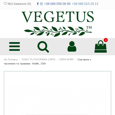
Мої бажання (
0
)
+38 066 050 06 90
+38 096 010 29 13
0
На Головну
ТОФУ ТА РОСЛИННІ СИРИ
СИРИ М'ЯКІ
Сир-крем з
часником та травами, Violife, 150г