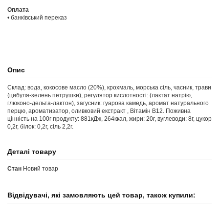
Оплата
• банківський переказ
Опис
Склад: вода, кокосове масло (20%), крохмаль, морська сіль, часник, трави
(цибуля-зелень петрушки), регулятор кислотності: (лактат натрію,
глюконо-дельта-лактон), загусник: гуарова камедь, аромат натурального
перцю, ароматизатор, оливковий екстракт , Вітамін В12. Поживна
цінність на 100г продукту: 881кДж, 264ккал, жири: 20г, вуглеводи: 8г, цукор
0,2г, білок: 0,2г, сіль 2,2г.
Деталі товару
Стан
Новий товар
Відвідувачі, які замовляють цей товар, також купили: