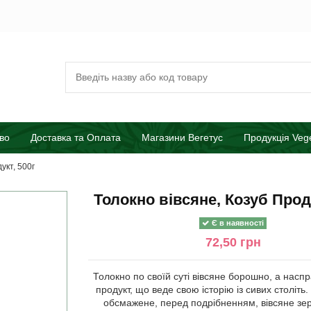
во
Доставка та Оплата
Магазини Вегетус
Продукція Veg
укт, 500г
Толокно вівсяне, Козуб Проду
Є в наявності
72,50 грн
Толокно по своїй суті вівсяне борошно, а насп
продукт, що веде свою історію із сивих століть
обсмажене, перед подрібненням, вівсяне зе