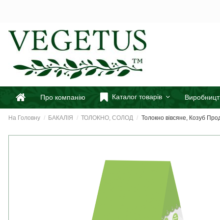
Каталог товарів
Про компанію
Виробницт
На Головну
БАКАЛІЯ
ТОЛОКНО, СОЛОД
Толокно вівсяне, Козуб Прод