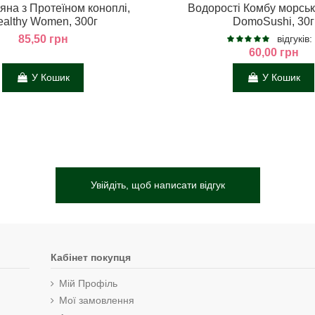
яна з Протеїном коноплі,
Водорості Комбу морськ
althy Women, 300г
DomoSushi, 30г
85,50 грн
відгуків:
60,00 грн
У Кошик
У Кошик
Увійдіть, щоб написати відгук
Кабінет покупця
Мій Профіль
Мої замовлення