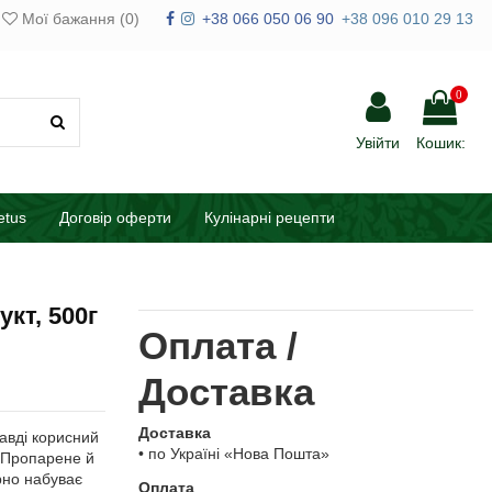
Мої бажання (
0
)
+38 066 050 06 90
+38 096 010 29 13
0
Увійти
Кошик:
etus
Договір оферти
Кулінарні рецепти
кт, 500г
Оплата /
Доставка
Доставка
равді корисний
• по Україні «Нова Пошта»
. Пропарене й
рно набуває
Оплата