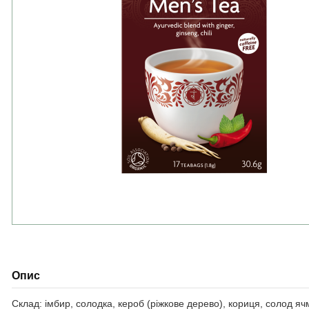
Опис
Склад: імбир, солодка, кероб (ріжкове дерево), кориця, солод яч