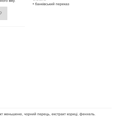
ного віку.
• банківський переказ
ракт женьшеню, чорний перець, екстракт кориці, фенхель.