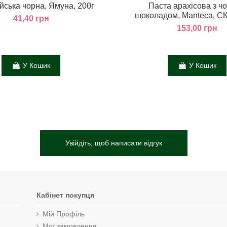
ійська чорна, Ямуна, 200г
Паста арахісова з ч
шоколадом, Manteca, СК
41,40 грн
153,00 грн
У Кошик
У Кошик
Увійдіть, щоб написати відгук
Кабінет покупця
Мій Профіль
Мої замовлення