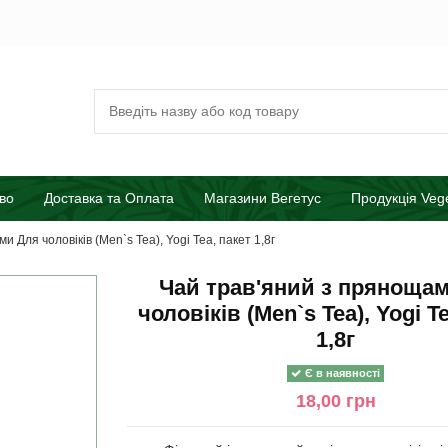
во
Доставка та Оплата
Магазини Вегетус
Продукція Veg
 Для чоловіків (Men`s Tea), Yogi Tea, пакет 1,8г
Чай трав'яний з пряноща
чоловіків (Men`s Tea), Yogi T
1,8г
Є в наявності
18,00 грн