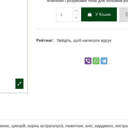
Фізичний і розумовий тонік для чоловіків різ
У Кошик
Рейтинг:
Увійдіть, щоб написати відгук
меню, цикорій, корінь астрагалуса, пажитник, аніс, кардамон, екст