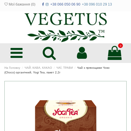
Мої бажання (
0
)
+38 066 050 06 90
+38 096 010 29 13
0
На Головну
ЧАЙ, КАВА, КАКАО
ЧАЇ, ТРАВИ
Чай з прянощами Чоко
(Choco) органічний, Yogi Tea, пакет 2,2г