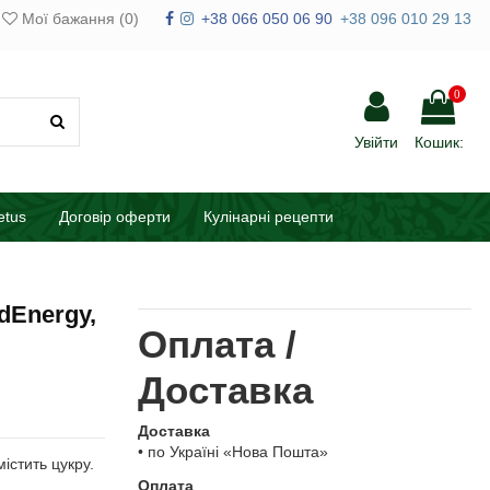
Мої бажання (
0
)
+38 066 050 06 90
+38 096 010 29 13
0
Увійти
Кошик:
etus
Договір оферти
Кулінарні рецепти
dEnergy,
Оплата /
Доставка
Доставка
• по Україні «Нова Пошта»
істить цукру.
Оплата