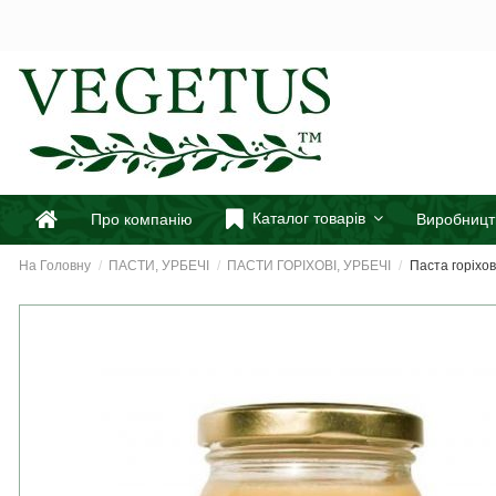
Каталог товарів
Про компанію
Виробницт
На Головну
ПАСТИ, УРБЕЧІ
ПАСТИ ГОРІХОВІ, УРБЕЧІ
Паста горіхов