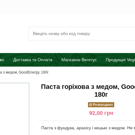
во
Доставка та Оплата
Магазини Вегетус
Продукція Veg
а з медом, GoodEnergy, 180г
Паста горіхова з медом, Goo
180г
Розпродано
92,00 грн
Паста з фундука, арахісу і кешью з медом. Не м