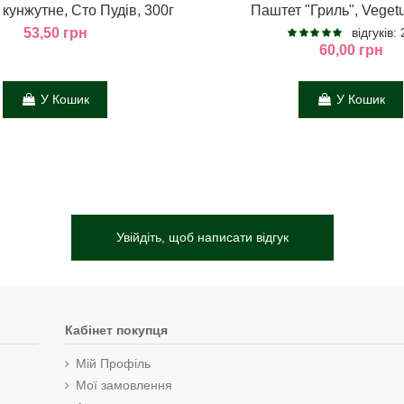
кунжутне, Сто Пудів, 300г
Паштет "Гриль", Vegetu
53,50 грн
відгуків:
60,00 грн
У Кошик
У Кошик
Увійдіть, щоб написати відгук
Кабінет покупця
Мій Профіль
Мої замовлення