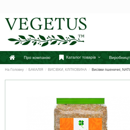
Каталог товарів
Про компанію
Виробницт
На Головну
БАКАЛІЯ
ВИСІВКИ, КЛІТКОВИНА
Висівки пшеничні, NA