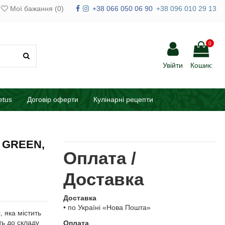
Мої бажання (
0
)
+38 066 050 06 90
+38 096 010 29 13
0
Увійти
Кошик:
etus
Договір оферти
Кулінарні рецепти
L GREEN,
Оплата /
Доставка
Доставка
• по Україні «Нова Пошта»
, яка містить
ть до складу
Оплата