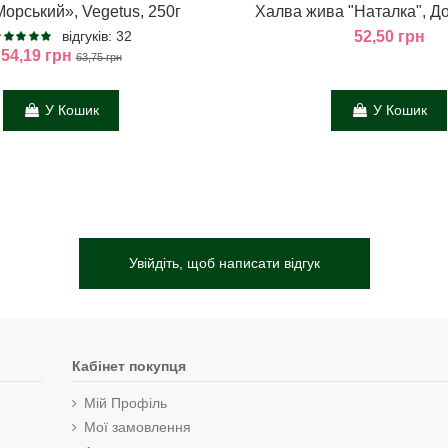
орський», Vegetus, 250г
Халва жива "Наталка", До
відгуків: 32
52,50 грн
54,19 грн
63,75 грн
У Кошик
У Кошик
Увійдіть, щоб написати відгук
Кабінет покупця
Мій Профіль
Мої замовлення