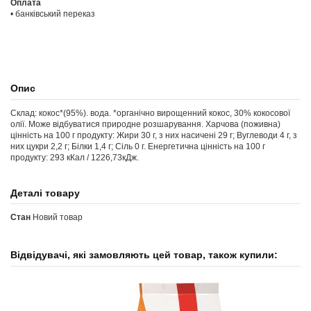
Оплата
• банківський переказ
Опис
Склад: кокос*(95%). вода. *органічно вирощенний кокос, 30% кокосової
олії. Може відбуватися природне розшарування. Харчова (поживна)
цінність на 100 г продукту: Жири 30 г, з них насичені 29 г; Вуглеводи 4 г, з
них цукри 2,2 г; Білки 1,4 г; Сіль 0 г. Енергетична цінність на 100 г
продукту: 293 кКал / 1226,73кДж.
Деталі товару
Стан
Новий товар
Відвідувачі, які замовляють цей товар, також купили: