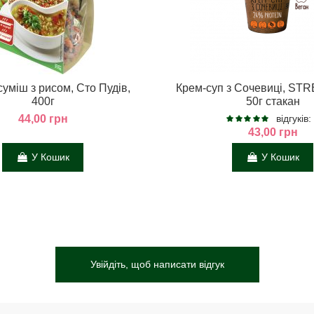
уміш з рисом, Сто Пудів,
Крем-суп з Сочевиці, ST
400г
50г стакан
44,00 грн
відгуків:
43,00 грн
У Кошик
У Кошик
Увійдіть, щоб написати відгук