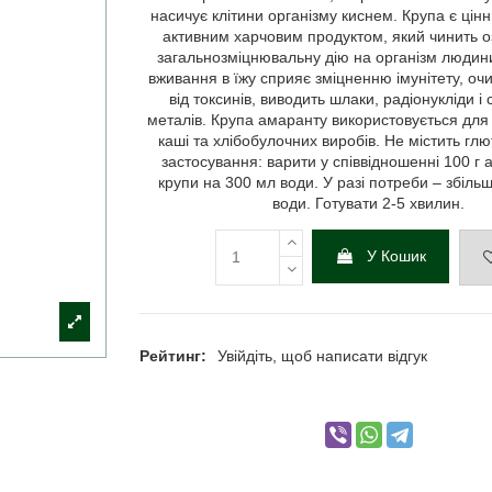
насичує клітини організму киснем. Крупа є цінн
активним харчовим продуктом, який чинить о
загальнозміцнювальну дію на організм людин
вживання в їжу сприяє зміцненню імунітету, оч
від токсинів, виводить шлаки, радіонукліди і 
металів. Крупа амаранту використовується для
каші та хлібобулочних виробів. Не містить глю
застосування: варити у співвідношенні 100 г
крупи на 300 мл води. У разі потреби – збільш
води. Готувати 2-5 хвилин.
У Кошик
Рейтинг:
Увійдіть, щоб написати відгук