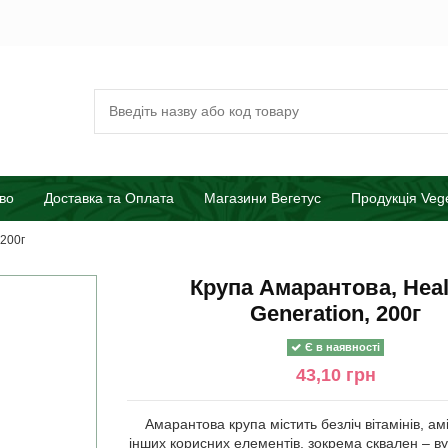
во
Доставка та Оплата
Магазини Вегетус
Продукція Veg
 200г
Крупа Амарантова, Heal
Generation, 200г
Є в наявності
43,10 грн
Амарантова крупа містить безліч вітамінів, ам
інших корисних елементів, зокрема сквален – в