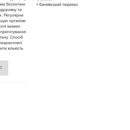
им біологічно
• банківський переказ
здоровчу та
и. Регулярне
ищає організм
солі важких
 приготування
тену. Спосіб
 амарантової
ити кількість