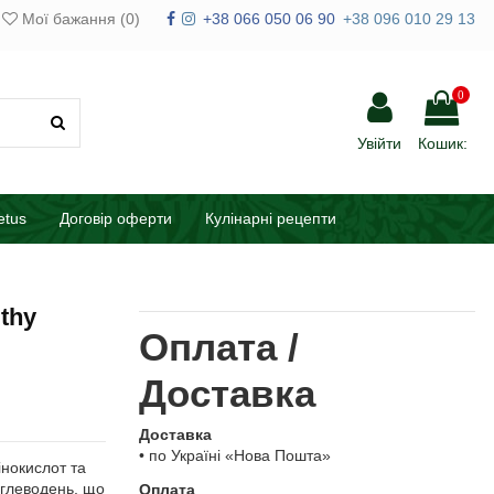
Мої бажання (
0
)
+38 066 050 06 90
+38 096 010 29 13
0
Увійти
Кошик:
etus
Договір оферти
Кулінарні рецепти
thy
Оплата /
Доставка
Доставка
• по Україні «Нова Пошта»
інокислот та
углеводень, що
Оплата