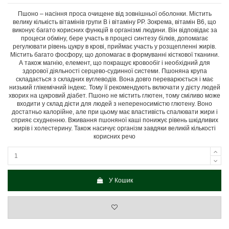
Пшоно – насіння проса очищене від зовнішньої оболонки. Містить
велику кількість вітамінів групи В і вітаміну РР. Зокрема, вітамін В6, що
виконує багато корисних функцій в організмі людини. Він відповідає за
процеси обміну, бере участь в процесі синтезу білків, допомагає
регулювати рівень цукру в крові, приймає участь у розщепленні жирів.
Містить багато фосфору, що допомагає в формуванні кісткової тканини.
А також магнію, елемент, що покращує кровообіг і необхідний для
здорової діяльності серцево-судинної системи. Пшоняна крупа
складається з складних вуглеводів. Вона довго переварюється і має
низький глікемічний індекс. Тому її рекомендують включати у дієту людей
хворих на цукровий діабет. Пшоно не містить глютен, тому сміливо може
входити у склад дієти для людей з непереносимістю глютену. Воно
достатньо калорійне, але при цьому має властивість спалювати жири і
сприяє схудненню. Вживання пшоняної каші понижує рівень шкідливих
жирів і холестерину. Також насичує організм завдяки великій кількості
корисних речо
У Кошик