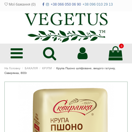
Мої бажання (
0
)
+38 066 050 06 90
+38 096 010 29 13
0
На Головну
БАКАЛІЯ
КРУПИ
Крупа Пшоно шліфоване, вищого гатунку,
Сквирянка, 800г