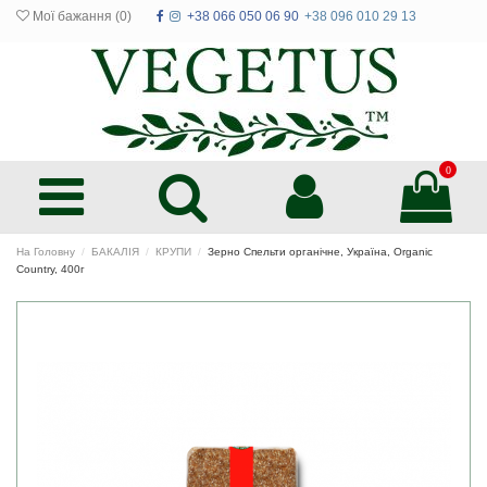
Мої бажання (
0
)
+38 066 050 06 90
+38 096 010 29 13
0
На Головну
БАКАЛІЯ
КРУПИ
Зерно Спельти органічне, Україна, Organic
Country, 400г