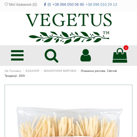
Мої бажання (
0
)
+38 066 050 06 90
+38 096 010 29 13
0
На Головну
БАКАЛІЯ
МАКАРОННІ ВИРОБИ
Локшина рисова, Світові
Традиції, 300г