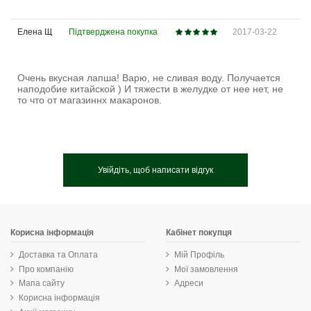
Елена Щ
Підтверджена покупка
2017-03-22
Очень вкусная лапша! Варю, не сливая воду. Получается
наподобие китайской ) И тяжести в желудке от нее нет, не
то что от магазиннх макаронов.
Увійдіть, щоб написати відгук
Корисна інформація
Кабінет покупця
Доставка та Оплата
Мій Профіль
Про компанію
Мої замовлення
Мапа сайту
Адреси
Корисна інформація