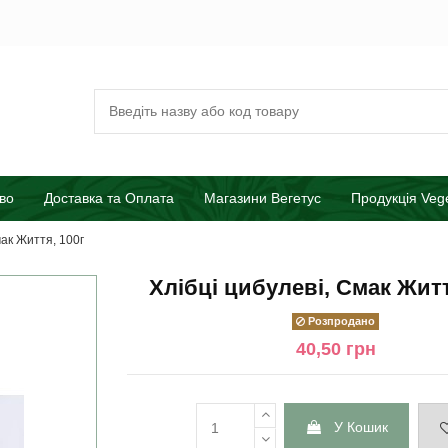
во
Доставка та Оплата
Магазини Вегетус
Продукція Veg
мак Життя, 100г
Хлібці цибулеві, Смак Житт
Розпродано
40,50 грн
У Кошик