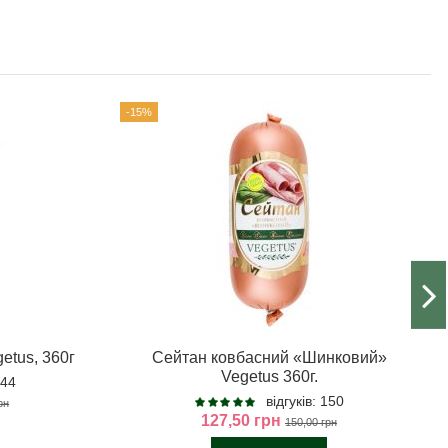
-15%
etus, 360г
Сейтан ковбасний «Шинковий»
Vegetus 360г.
244
відгуків: 150
рн
127,50 грн
150,00 грн