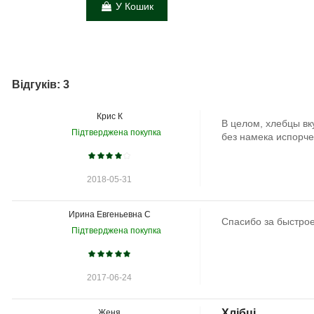
У Кошик
Відгуків: 3
Крис К
В целом, хлебцы вк
Підтверджена покупка
без намека испорче
2018-05-31
Ирина Евгеньевна С
Спасибо за быстрое
Підтверджена покупка
2017-06-24
Хлібці
Женя