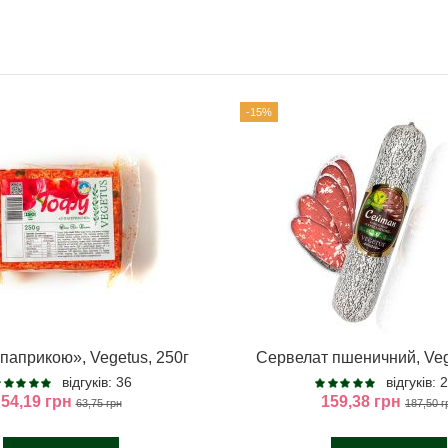
-15%
паприкою», Vegetus, 250г
Сервелат пшеничний, Veg
відгуків: 36
відгуків: 
54,19 грн
159,38 грн
63,75 грн
187,50 г