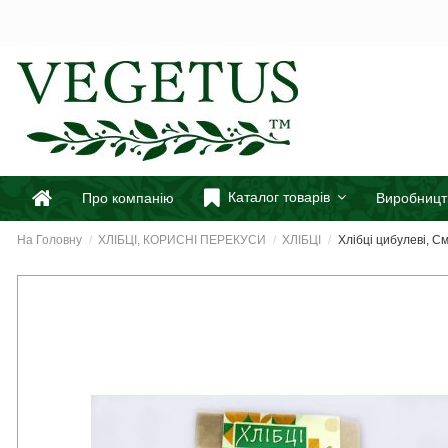
Каталог товарів
Про компанію
Виробницт
На Головну
ХЛІБЦІ, КОРИСНІ ПЕРЕКУСИ
ХЛІБЦІ
Хлібці цибулеві, С