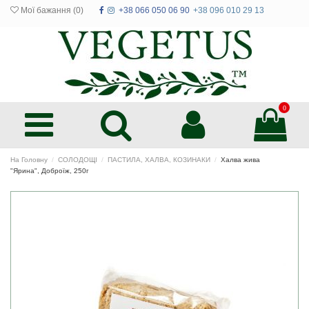
Мої бажання (
0
)
+38 066 050 06 90
+38 096 010 29 13
0
На Головну
СОЛОДОЩІ
ПАСТИЛА, ХАЛВА, КОЗИНАКИ
Халва жива
"Ярина", Доброїж, 250г