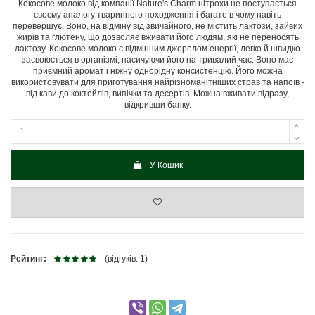
Кокосове молоко від компанії Nature's Charm нітрохи не поступається
своєму аналогу тваринного походження і багато в чому навіть
перевершує. Воно, на відміну від звичайного, не містить лактози, зайвих
жирів та глютену, що дозволяє вживати його людям, які не переносять
лактозу. Кокосове молоко є відмінним джерелом енергії, легко й швидко
засвоюється в організмі, насичуючи його на тривалий час. Воно має
приємний аромат і ніжну однорідну консистенцію. Його можна
використовувати для приготування найрізноманітніших страв та напоїв -
від кави до коктейлів, випічки та десертів. Можна вживати відразу,
відкривши банку.
У Кошик
Рейтинг:
(відгуків: 1)