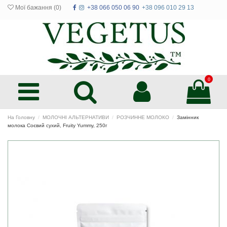
Мої бажання (
0
)
+38 066 050 06 90
+38 096 010 29 13
0
На Головну
МОЛОЧНІ АЛЬТЕРНАТИВИ
РОЗЧИННЕ МОЛОКО
Замінник
молока Соєвий сухий, Fruity Yummy, 250г