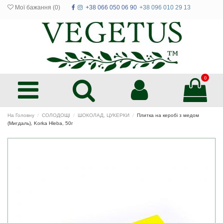
Мої бажання (
0
)
+38 066 050 06 90
+38 096 010 29 13
0
На Головну
СОЛОДОЩІ
ШОКОЛАД, ЦУКЕРКИ
Плитка на керобі з медом
(Мигдаль), Korka Hleba, 50г