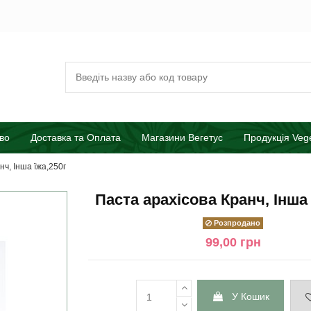
во
Доставка та Оплата
Магазини Вегетус
Продукція Veg
ч, Інша їжа,250г
Паста арахісова Кранч, Інша 
Розпродано
99,00 грн
У Кошик