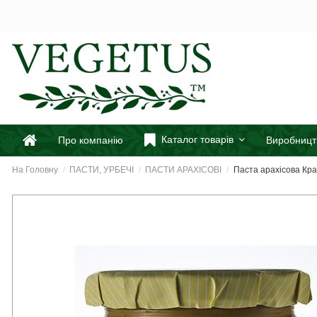
Каталог товарів
Про компанію
Виробницт
На Головну
ПАСТИ, УРБЕЧІ
ПАСТИ АРАХІСОВІ
Паста арахісова Кран