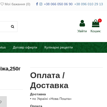
Мої бажання (
0
)
+38 066 050 06 90
+38 096 010 29 13
0
Увійти
Кошик:
etus
Договір оферти
Кулінарні рецепти
їжа,250г
Оплата /
Доставка
Доставка
• по Україні «Нова Пошта»
Оплата