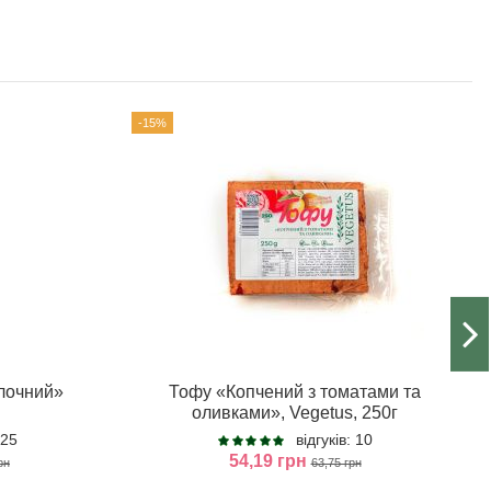
-15%
лочний»
Тофу «Копчений з томатами та
оливками», Vegetus, 250г
125
відгуків: 10
54,19 грн
рн
63,75 грн