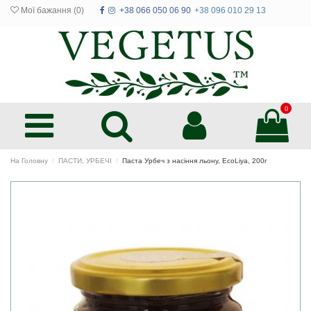
Мої бажання (
0
)
+38 066 050 06 90
+38 096 010 29 13
0
На Головну
ПАСТИ, УРБЕЧІ
Паста Урбеч з насіння льону, EcoLiya, 200г