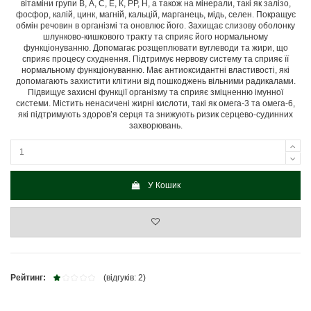
вітаміни групи В, А, С, Е, К, РР, Н, а також на мінерали, такі як залізо,
фосфор, калій, цинк, магній, кальцій, марганець, мідь, селен. Покращує
обмін речовин в організмі та оновлює його. Захищає слизову оболонку
шлунково-кишкового тракту та сприяє його нормальному
функціонуванню. Допомагає розщеплювати вуглеводи та жири, що
сприяє процесу схуднення. Підтримує нервову систему та сприяє її
нормальному функціонуванню. Має антиоксидантні властивості, які
допомагають захистити клітини від пошкоджень вільними радикалами.
Підвищує захисні функції організму та сприяє зміцненню імунної
системи. Містить ненасичені жирні кислоти, такі як омега-3 та омега-6,
які підтримують здоров’я серця та знижують ризик серцево-судинних
захворювань.
У Кошик
Рейтинг:
(відгуків: 2)