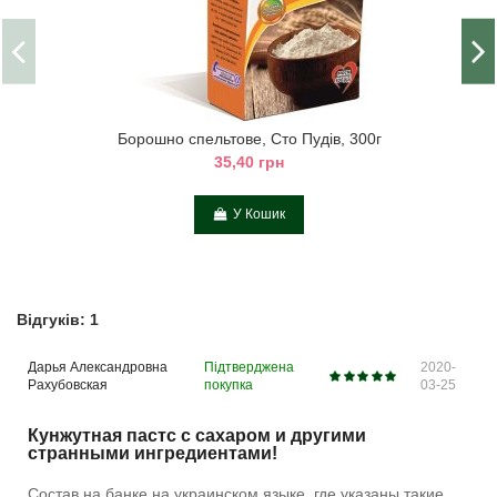
Борошно спельтове, Сто Пудів, 300г
35,40 грн
У Кошик
Відгуків: 1
Дарья Александровна
Підтверджена
2020-
Рахубовская
покупка
03-25
Кунжутная пастс с сахаром и другими
странными ингредиентами!
Состав на банке на украинском языке, где указаны такие