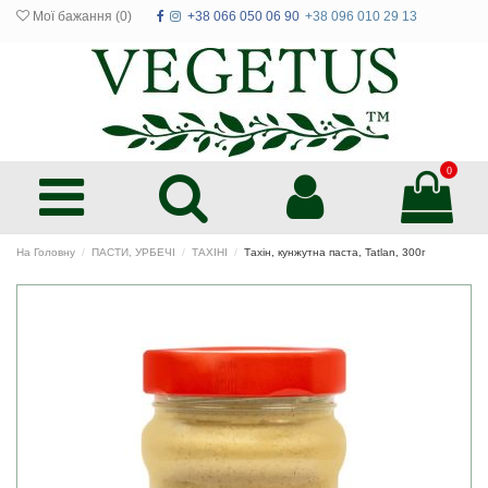
Мої бажання (
0
)
+38 066 050 06 90
+38 096 010 29 13
0
На Головну
ПАСТИ, УРБЕЧІ
ТАХІНІ
Тахін, кунжутна паста, Tatlan, 300г