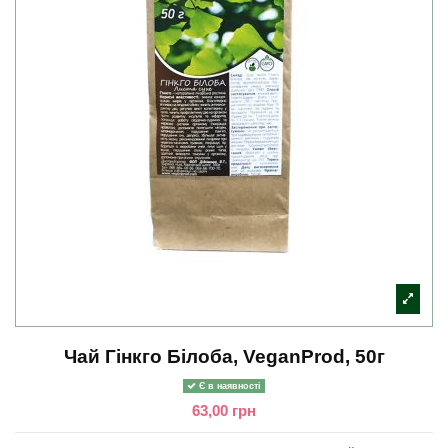
Чай Гінкго Білоба, VeganProd, 50г
Є в наявності
63,00 грн