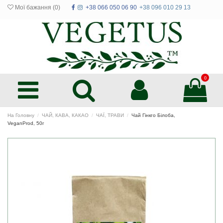
Мої бажання (
0
)
+38 066 050 06 90
+38 096 010 29 13
0
На Головну
ЧАЙ, КАВА, КАКАО
ЧАЇ, ТРАВИ
Чай Гінкго Білоба,
VeganProd, 50г