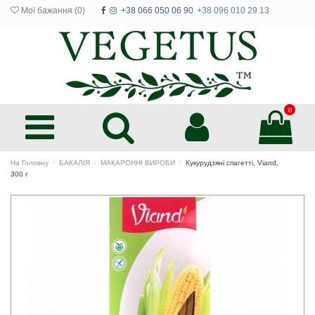
Мої бажання (
0
)
+38 066 050 06 90
+38 096 010 29 13
0
На Головну
БАКАЛІЯ
МАКАРОННІ ВИРОБИ
Кукурудзяні спагетті, Viand,
300 г