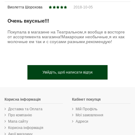
Виолетта Шорохова
2018-10-05
Очень вкусные!!!
Покупала в магазине на Театральном,я вообще в восторге
от ассортимента магазина!Макарошки необычные,я их как
молочные ем так и с соусами разными,рекомендую!
Увійдіть, щоб написати відгук
Корисна інформація
Кабінет покупця
Доставка та Оплата
Мій Профіль
Про компанію
Мої замовлення
Мапа сайту
Адреси
Корисна інформація
Акції магазину