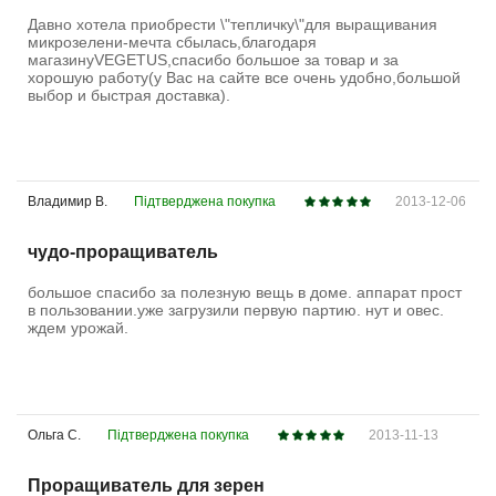
Давно хотела приобрести \"тепличку\"для выращивания
микрозелени-мечта сбылась,благодаря
магазинуVEGETUS,спасибо большое за товар и за
хорошую работу(у Вас на сайте все очень удобно,большой
выбор и быстрая доставка).
Владимир В.
Підтверджена покупка
2013-12-06
чудо-проращиватель
большое спасибо за полезную вещь в доме. аппарат прост
в пользовании.уже загрузили первую партию. нут и овес.
ждем урожай.
Ольга С.
Підтверджена покупка
2013-11-13
Проращиватель для зерен