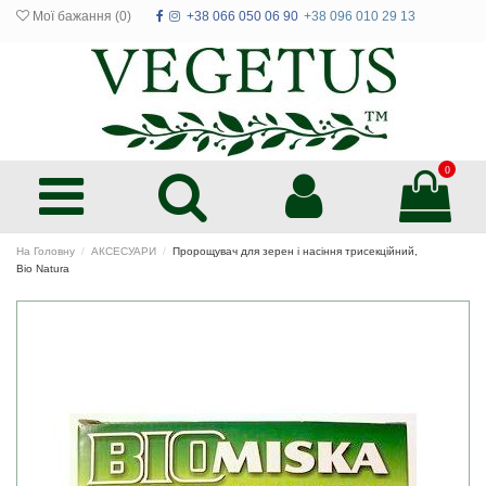
Мої бажання (
0
)
+38 066 050 06 90
+38 096 010 29 13
0
На Головну
АКСЕСУАРИ
Пророщувач для зерен і насіння трисекційний,
Bio Natura