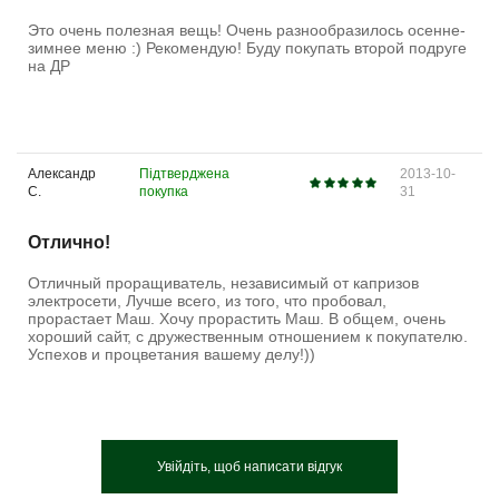
Это очень полезная вещь! Очень разнообразилось осенне-
зимнее меню :) Рекомендую! Буду покупать второй подруге
на ДР
Александр
Підтверджена
2013-10-
С.
покупка
31
Отлично!
Отличный проращиватель, независимый от капризов
электросети, Лучше всего, из того, что пробовал,
прорастает Маш. Хочу прорастить Маш. В общем, очень
хороший сайт, с дружественным отношением к покупателю.
Успехов и процветания вашему делу!))
Увійдіть, щоб написати відгук